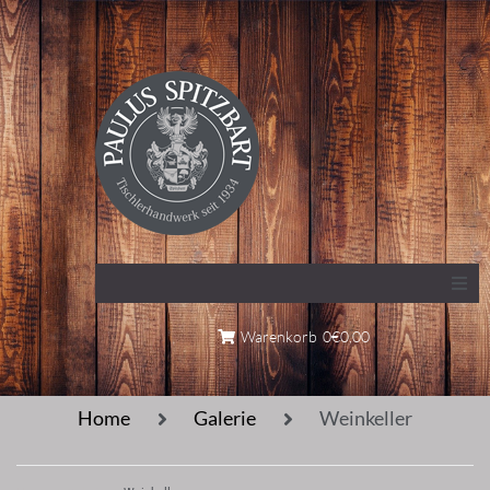
Home
Warenkorb
0
€0,00
Tischlerei
Home
Galerie
Weinkeller
Galerie